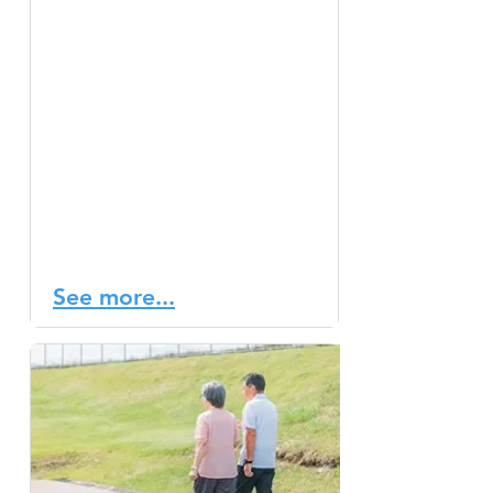
健康的な食生活と定期的な
運動を組み合わせること
は、心臓の健康に大きなプ
ラスの効果をもたらすこと
が証明されています。定期
的な運動は、血圧を下げ、
心臓病を予防し、コレステ
ロール値を改善し、さらに
一部のがんのリスクを軽減
する効果があります。
See more...