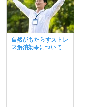
自然がもたらすストレ
ス解消効果について
自然の中で過ごす時間は、
私たちの心身に様々な良い
影響をもたらします。自然
光を浴び、新鮮な空気を吸
い、緑に囲まれることで、
ストレスの軽減、うつ病や
不安の改善、活力と記憶力
の向上など、総合的な健康
効果が得られます。