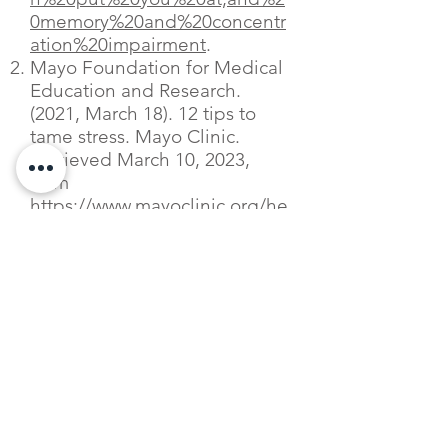
0memory%20and%20concentr
ation%20impairment
.
Mayo Foundation for Medical
Education and Research.
(2021, March 18). 12 tips to
tame stress. Mayo Clinic.
Retrieved March 10, 2023,
from
https://www.mayoclinic.org/he
althy-lifestyle/stress-
management/in-depth/stress-
relievers/art-20047257
Contact Us
If you would like to learn more
about our PEL solution and
how KURA Care’s tools can help