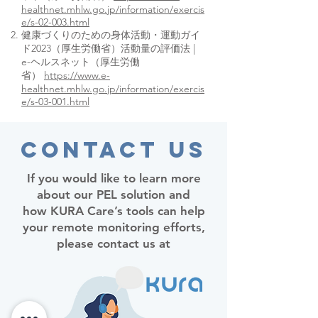
healthnet.mhlw.go.jp/information/exercis
e/s-02-003.html
健康づくりのための身体活動・運動ガイ
ド2023（厚生労働省）
活動量の評価法 |
e-ヘルスネット（厚生労働
省）
https://www.e-
healthnet.mhlw.go.jp/information/exercis
e/s-03-001.html
Contact Us
If you would like to learn more
about our PEL solution and
how KURA Care’s tools can help
your remote monitoring efforts,
please contact us at