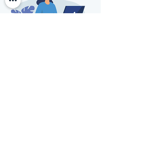
info@kuracare.com
Transforming patient data into actionable
insights for better health outcomes
info@kuracare.com
SOLUTIONS
COMPANY
Patient Engagement
Privacy Policy
Layer
Terms of Service
MOTUS Artificial
Notice of Privacy
Intelligence
Practice